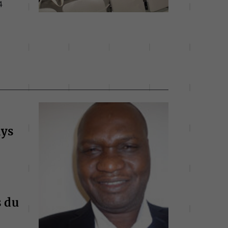
4
ays
s du