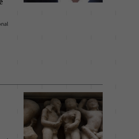
e
onal