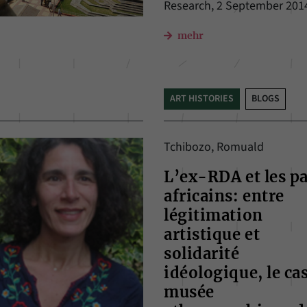
unserer Internetseite speichern.
Research, 2 September 201
mehr
ART HISTORIES
BLOGS
Tchibozo, Romuald
L’ex-RDA et les p
africains: entre
légitimation
artistique et
solidarité
idéologique, le ca
musée