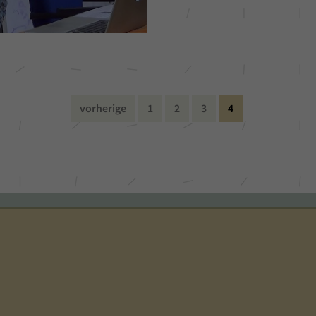
vorherige
1
2
3
4