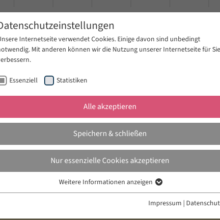
Datenschutzeinstellungen
Unsere Internetseite verwendet Cookies. Einige davon sind unbedingt
notwendig. Mit anderen können wir die Nutzung unserer Internetseite für Si
verbessern.
Essenziell
Statistiken
Alle akzeptieren
ungen
Publikationen
Aktuelles
Speichern & schließen
Nur essenzielle Cookies akzeptieren
n
Weitere Informationen anzeigen
Essenziell
Essenzielle Cookies werden für grundlegende Funktionen der Webseite
Impressum
|
Datenschut
benötigt. Dadurch ist gewährleistet, dass die Webseite einwandfrei