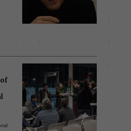
 of
al
onal